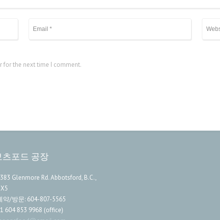
r for the next time I comment.
보츠포드 공장
383 Glenmore Rd. Abbotsford, B.C.,
1X5
예약/방문: 604-807-5565
1 604 853 9968 (office)