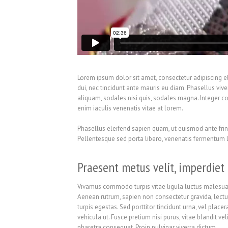
Lorem ipsum dolor sit amet, consectetur adipiscing eli
dui, nec tincidunt ante mauris eu diam. Phasellus viv
aliquam, sodales nisi quis, sodales magna. Integer c
enim iaculis venenatis vitae at lorem.
Phasellus eleifend sapien quam, ut euismod ante fringi
Pellentesque sed porta libero, venenatis fermentum 
Praesent metus velit, imperdiet 
Vivamus commodo turpis vitae ligula luctus malesuada.
Aenean rutrum, sapien non consectetur gravida, lectus 
turpis egestas. Sed porttitor tincidunt urna, vel pla
vehicula ut. Fusce pretium nisi purus, vitae blandit v
pharetra consequat. Proin pulvinar viverra dictum.