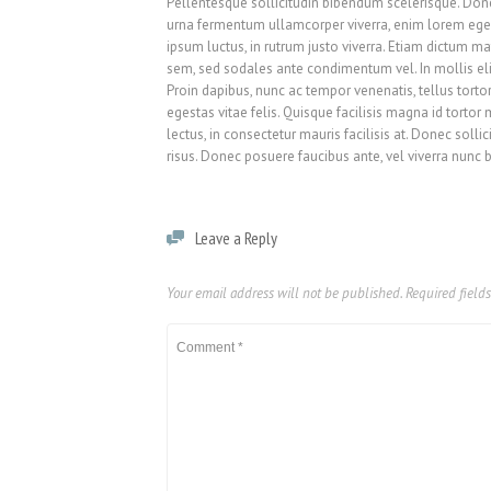
Pellentesque sollicitudin bibendum scelerisque. Donec 
urna fermentum ullamcorper viverra, enim lorem egest
ipsum luctus, in rutrum justo viverra. Etiam dictum ma
sem, sed sodales ante condimentum vel. In mollis eli
Proin dapibus, nunc ac tempor venenatis, tellus tort
egestas vitae felis. Quisque facilisis magna id tort
lectus, in consectetur mauris facilisis at. Donec soll
risus. Donec posuere faucibus ante, vel viverra nunc 
Leave a Reply
Your email address will not be published.
Required field