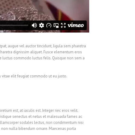
tpat, augue vel auctor tincidunt, ligula sem pharetra
 pharetra dignissim aliquet. Fusce elementum eros
ere luctus commodo luctus felis. Quisque non sem a
os vitae elit feugiat commodo ut eu justo.
um est, at iaculis est. Integer nec eros velit.
i tristique senectus et netus et malesuada fames ac
m ullamcorper sodales lectus, non condimentum nisi
 diam non nulla bibendum ornare. Maecenas porta