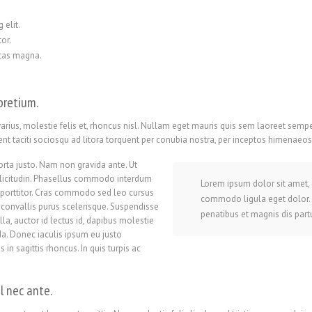
 elit.
or.
stas magna.
pretium.
rius, molestie felis et, rhoncus nisl. Nullam eget mauris quis sem laoreet sempe
taciti sociosqu ad litora torquent per conubia nostra, per inceptos himenaeos. In
orta justo. Nam non gravida ante. Ut
ollicitudin. Phasellus commodo interdum
Lorem ipsum dolor sit amet, 
es porttitor. Cras commodo sed leo cursus
commodo ligula eget dolor.
 convallis purus scelerisque. Suspendisse
penatibus et magnis dis part
la, auctor id lectus id, dapibus molestie
a. Donec iaculis ipsum eu justo
 in sagittis rhoncus. In quis turpis ac
l nec ante.