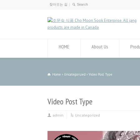
찾아오는 길
HOME
About Us
Prod
Home
Uncategorized
Video Post Type
Video Post Type
admin
Uncategorized