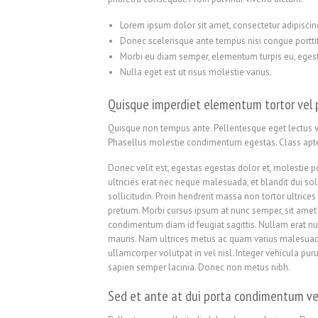
Lorem ipsum dolor sit amet, consectetur adipiscing
Donec scelerisque ante tempus nisi congue porttit
Morbi eu diam semper, elementum turpis eu, ege
Nulla eget est ut risus molestie varius.
Quisque imperdiet elementum tortor vel 
Quisque non tempus ante. Pellentesque eget lectus va
Phasellus molestie condimentum egestas. Class aptent 
Donec velit est, egestas egestas dolor et, molestie p
ultricies erat nec neque malesuada, et blandit dui s
sollicitudin. Proin hendrerit massa non tortor ultric
pretium. Morbi cursus ipsum at nunc semper, sit amet
condimentum diam id feugiat sagittis. Nullam erat nul
mauris. Nam ultrices metus ac quam varius malesuad
ullamcorper volutpat in vel nisl. Integer vehicula purus
sapien semper lacinia. Donec non metus nibh.
Sed et ante at dui porta condimentum ve