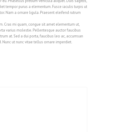
 eu. Phasellus pretium vehicula aliquet. Duis sagittis,
iet tempor purus a elementum. Fusce iaculis turpis ut
ctor. Nam a ornare ligula. Praesent eleifend rutrum
sem. Cras mi quam, congue sit amet elementum ut,
rta varius molestie. Pellentesque auctor faucibus
utrum at. Sed a dui porta, faucibus leo ac, accumsan
. Nunc ut nunc vitae tellus ornare imperdiet.