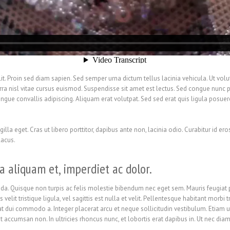
t. Proin sed diam sapien. Sed semper urna dictum tellus lacinia vehicula. Ut volu
erra nisl vitae cursus euismod. Suspendisse sit amet est lectus. Sed congue nunc
ongue convallis adipiscing. Aliquam erat volutpat. Sed sed erat quis ligula posu
lla eget. Cras ut libero porttitor, dapibus ante non, lacinia odio. Curabitur id er
lacus.
a aliquam et, imperdiet ac dolor.
 Quisque non turpis ac felis molestie bibendum nec eget sem. Mauris feugiat preti
velit tristique ligula, vel sagittis est nulla et velit. Pellentesque habitant morb
cerat dui commodo a. Integer placerat arcu et neque sollicitudin vestibulum. Etia
elit accumsan non. In ultricies rhoncus nunc, et lobortis erat dapibus in. Ut nec