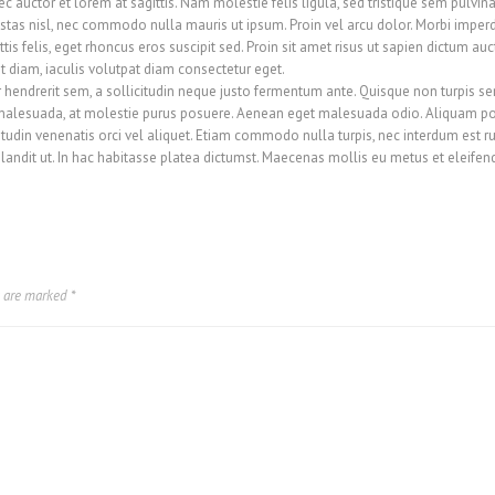
auctor et lorem at sagittis. Nam molestie felis ligula, sed tristique sem pulvinar
as nisl, nec commodo nulla mauris ut ipsum. Proin vel arcu dolor. Morbi imperd
ttis felis, eget rhoncus eros suscipit sed. Proin sit amet risus ut sapien dictum au
t diam, iaculis volutpat diam consectetur eget.
or hendrerit sem, a sollicitudin neque justo fermentum ante. Quisque non turpis 
or malesuada, at molestie purus posuere. Aenean eget malesuada odio. Aliquam po
icitudin venenatis orci vel aliquet. Etiam commodo nulla turpis, nec interdum est r
blandit ut. In hac habitasse platea dictumst. Maecenas mollis eu metus et eleifend
s are marked
*