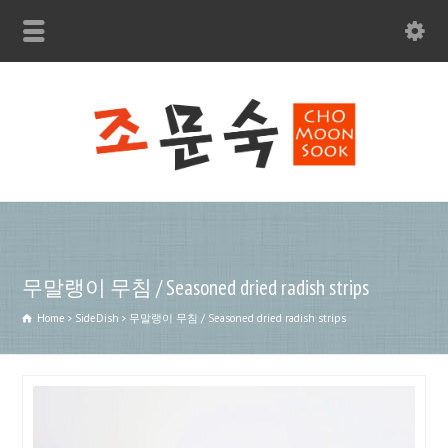
moonsfood@gmail.com
무말랭이 무침 / Seasoned dried radish strips
Home
SideDish
무말랭이 무침 / Seasoned dried radish strips